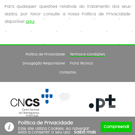
Para quaisquer questões relativas ao tratamento dos seus
dados, por favor consulte a nossa Política de Privacidade
disponível
aqui
.
Política de Privacidade
Termos e Condições
Divulgação Responsável
Ficha Técnica
Contactos
Política de Privacidade
Copyright 2026 .PT - Associação DNS.PT - Todos os direitos reservados.
Compreendi
Este site utiliza Cookies. Ao navegar,
está a consentir o seu uso.
Saiba mais